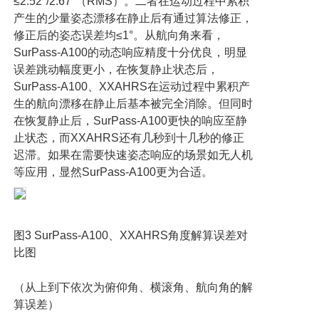
≤2.52°/2.67°
（
RMS
）。二者在运动过程中累积
产生的少量姿态漂移在静止后有通过算法修正，
修正后的姿态误差均
≤1°
。从航向角来看，
SurPass-A100
的动态响应精度十分优良，明显
误差跳动幅度更小，在恢复静止状态后，
SurPass-A100
、
XXAHRS
在运动过程中累积产
生的航向漂移在静止后基本被完全消除。但同时
在恢复静止后，
SurPass-A100
更快的响应至静
止状态，而
XXAHRS
还有几秒到十几秒的修正
迟滞。如果在需要快速姿态响应的场景如无人机
等应用，显然
SurPass-A100
更为合适。
图
3 SurPass-A100
、
XXAHRS
角度解算误差对
比图
（从上到下依次为俯仰角、横滚角、航向角的解
算误差）