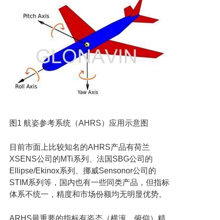
图
1
航姿参考系统（
AHRS
）应用示意图
目前市面上比较知名的
AHRS
产品有荷兰
XSENS
公司的
MTi
系列、法国
SBG
公司的
Ellipse/Ekinox
系列、挪威
Sensonor
公司的
STIM
系列等，国内也有一些同类产品，但指标
体系不统一，精度和市场份额均无明显优势。
ARHS
最重要的指标有姿态（横滚、俯仰）精