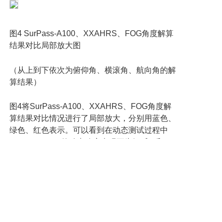
图
4 SurPass-A100
、
XXAHRS
、
FOG
角度解算
结果对比局部放大图
（从上到下依次为俯仰角、横滚角、航向角的解
算结果）
图
4
将
SurPass-A100
、
XXAHRS
、
FOG
角度解
算结果对比情况进行了局部放大，分别用蓝色、
绿色、红色表示。可以看到在动态测试过程中
SurPass-A100
的动态响应表现更为细腻，和
FOG
的曲线基本完全一致，而
XXAHRS
的绿色
曲线会不时出现部分区间偏差较大的现象，但是
长期趋势表现也较好。动态响应来看，
SurPass-A100
、
XXAHRS
二者基本相当，
SurPass-A100
表现略优。另外，
SurPass-A100
在抗磁扰方面也做了大量优化，通过外部加载磁