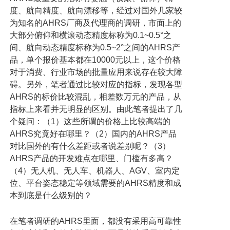
度、航向精度、航向漂移等，经过对国外几家较
为知名的
AHRS
厂商及代理商的调研，市面上的
大部分俯仰和横滚动态精度标称为
0.1~0.5°
之
间、航向动态精度标称为
0.5~2°
之间的
AHRS
产
品，单个报价基本都在
10000
元以上，这个价格
对于消费、行业市场的批量应用来说存在较大障
碍。另外，笔者通过比较对应的指标，发现各型
AHRS
的标价比较混乱，相差数万元的产品，从
指标上来看并无明显的区别。由此笔者提出了几
个疑问：（
1
）这些所谓的价格上比较高端的
AHRS
究竟好在哪里？（
2
）国内的
AHRS
产品
对比国外的有什么差距或者说差别呢？（
3
）
AHRS
产品的开发难点在哪里、门槛有多高？
（
4
）无人机、无人车、机器人、
AGV
、室内定
位、平台姿态稳定等领域需要的
AHRS
精度和成
本到底是什么级别的？
在笔者调研的
AHRS
里面，都没有采用高可靠性