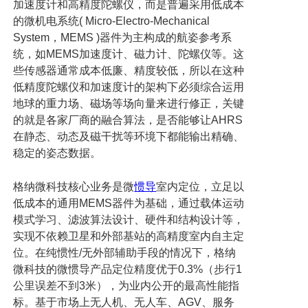
加速度计和高精度陀螺仪，而是普遍采用低成本
的微机电系统
( Micro-Electro-Mechanical
System
，
MEMS )
器件为主构成的航姿参考系
统，如
MEMS
加速度计、磁力计、陀螺仪等。这
些传感器通常成本低廉、精度较低，所以在这种
低精度陀螺仪和加速度计的架构下必须综合运用
地球的重力场、磁场等场向量来进行修正，关键
的就是各家厂商的融合算法，是否能够让
AHRS
在静态、动态及磁干扰等环境下都能输出精确、
稳定的姿态数据。
格纳微科技核心业务是微
惯导
室内定位，立足以
低成本的通用
MEMS
器件为基础，通过载体运动
模式学习、滤波算法设计、硬件和结构设计等，
实现不依赖卫星和外部基站的高精度室内自主定
位。在纯惯性
/
无外部辅助手段的情况下，格纳
微科技的微惯导产品定位精度优于
0.3%
（步行
1
公里误差不到
3
米），为业内公开的最高性能指
标。基于市场上无人机、无人车、
AGV
、服务