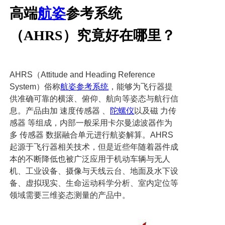
高端
航姿
参考系统
（AHRS）究竟好在哪里？
AHRS
（
Attitude and Heading Reference
System
）俗称
航姿参考系统
，能够为飞行器提
供准确可靠的横滚、俯仰、航向等姿态与航行信
息。产品由加
速度传感器
、
陀螺仪
以及磁
力传
感器
等组成，内部一般采用卡尔曼滤波器作为
多
传感器
数据融合单元进行航姿解算。
AHRS
起源于飞行器相关技术，但是近些年随着器件成
本的不断降低也被广泛应用于机动车辆与无人
机、工业设备、摄像与天线云台、地面及水下设
备、虚拟现实、生命运动科学分析、室内定位等
领域需要三维姿态测量的产品中。