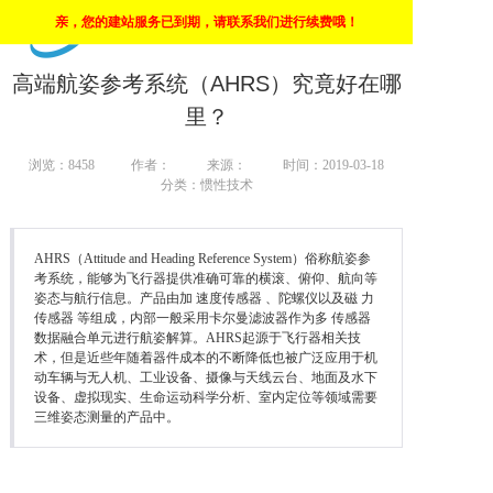
亲，您的建站服务已到期，请联系我们进行续费哦！
上海市高新技术企业
首页
高端航姿参考系统（AHRS）究竟好在哪
里？
惯导
浏览：
8458
作者：
来源：
时间：2019-03-18
陀螺仪
分类：惯性技术
角速度仪
AHRS（Attitude and Heading Reference System）俗称航姿参
倾角传感器
考系统，能够为飞行器提供准确可靠的横滚、俯仰、航向等
姿态与航行信息。产品由加 速度传感器 、陀螺仪以及磁 力
传感器 等组成，内部一般采用卡尔曼滤波器作为多 传感器
自动安平基座
数据融合单元进行航姿解算。AHRS起源于飞行器相关技
术，但是近些年随着器件成本的不断降低也被广泛应用于机
动车辆与无人机、工业设备、摄像与天线云台、地面及水下
设备、虚拟现实、生命运动科学分析、室内定位等领域需要
三维姿态测量的产品中。