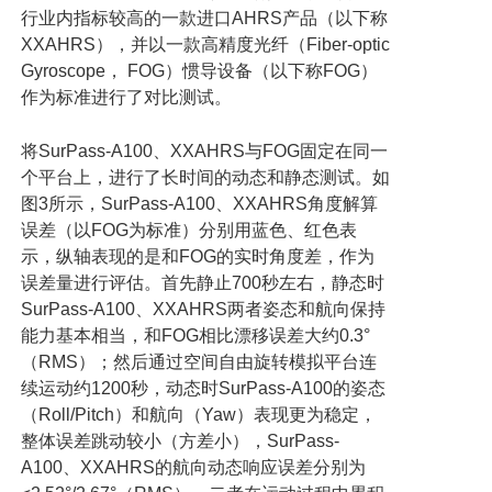
行业内指标较高的一款进口
AHRS
产品（以下称
XXAHRS
），并以一款高精度光纤（
Fiber-optic
Gyroscope
，
FOG
）惯导设备（以下称
FOG
）
作为标准进行了对比测试。
将
SurPass-A100
、
XXAHRS
与
FOG
固定在同一
个平台上，进行了长时间的动态和静态测试。如
图
3
所示，
SurPass-A100
、
XXAHRS
角度解算
误差（以
FOG
为标准）分别用蓝色、红色表
示，纵轴表现的是和
FOG
的实时角度差，作为
误差量进行评估。首先静止
700
秒左右，静态时
SurPass-A100
、
XXAHRS
两者姿态和航向保持
能力基本相当，和
FOG
相比漂移误差大约
0.3°
（
RMS
）；然后通过空间自由旋转模拟平台连
续运动约
1200
秒，动态时
SurPass-A100
的姿态
（
Roll/Pitch
）和航向（
Yaw
）表现更为稳定，
整体误差跳动较小（方差小），
SurPass-
A100
、
XXAHRS
的航向动态响应误差分别为